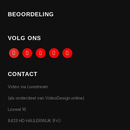
BEOORDELING
VOLG ONS
youtube
tiktok
facebook
instagram
linkedin
CONTACT
Video via Livestream
(als onderdeel van VideoDesign.online)
Loswal 16
8433 HD HAULERWIJK (Frl.)