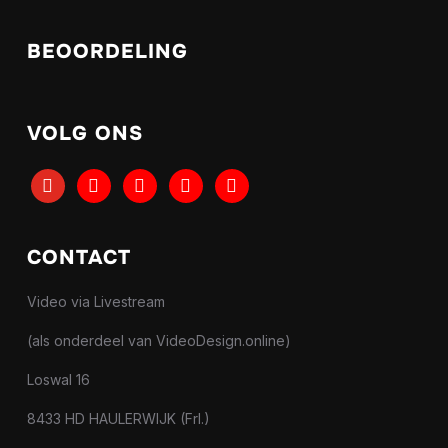
BEOORDELING
VOLG ONS
youtube
tiktok
facebook
instagram
linkedin
CONTACT
Video via Livestream
(als onderdeel van VideoDesign.online)
Loswal 16
8433 HD HAULERWIJK (Frl.)