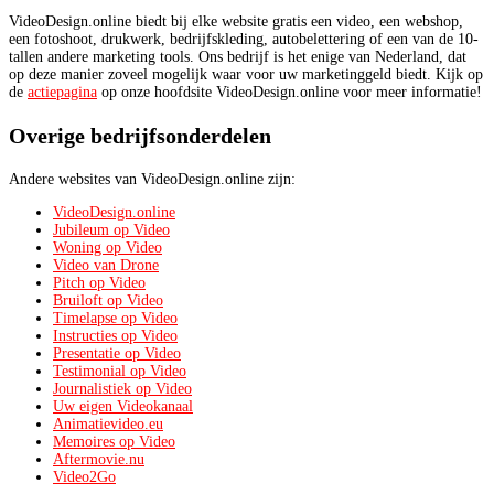
VideoDesign.online biedt bij elke website gratis een video, een webshop,
een fotoshoot, drukwerk, bedrijfskleding, autobelettering of een van de 10-
tallen andere marketing tools. Ons bedrijf is het enige van Nederland, dat
op deze manier zoveel mogelijk waar voor uw marketinggeld biedt. Kijk op
de
actiepagina
op onze hoofdsite VideoDesign.online voor meer informatie!
Overige bedrijfsonderdelen
Andere websites van VideoDesign.online zijn:
VideoDesign.online
Jubileum op Video
Woning op Video
Video van Drone
Pitch op Video
Bruiloft op Video
Timelapse op Video
Instructies op Video
Presentatie op Video
Testimonial op Video
Journalistiek op Video
Uw eigen Videokanaal
Animatievideo.eu
Memoires op Video
Aftermovie.nu
Video2Go